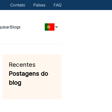
Contato
Países
FAQ
uisar
Blogs
Recentes
Postagens do
blog