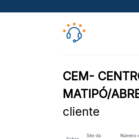
CEM- CENTR
MATIPÓ/ABR
cliente
Site da
Número 
Sobre