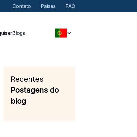
Contato
Países
FAQ
uisar
Blogs
Recentes
Postagens do
blog