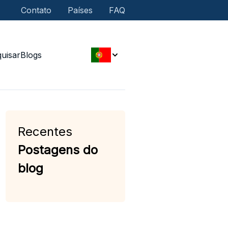
Contato
Países
FAQ
uisar
Blogs
Recentes
Postagens do
blog