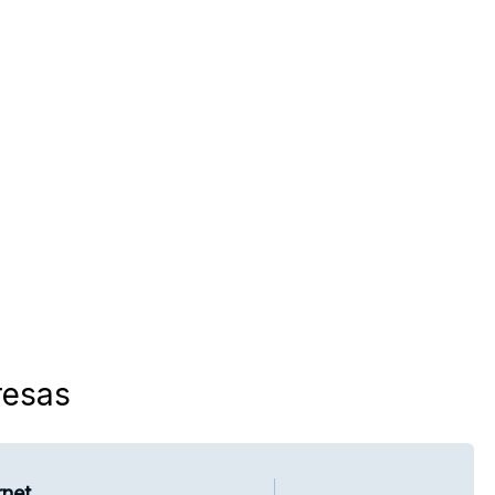
esas
rnet