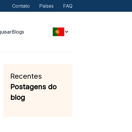
Contato
Países
FAQ
uisar
Blogs
Recentes
Postagens do
blog