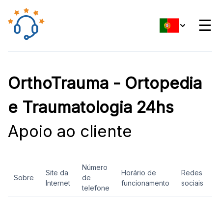
☰
OrthoTrauma - Ortopedia
e Traumatologia 24hs
Apoio ao cliente
Número
Site da
Horário de
Redes
Sobre
de
A
Internet
funcionamento
sociais
telefone