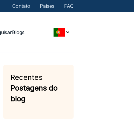
Contato
Países
FAQ
uisar
Blogs
Recentes
Postagens do
blog